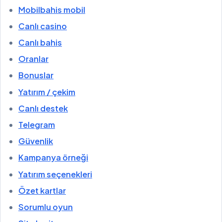
Mobilbahis mobil
Canlı casino
Canlı bahis
Oranlar
Bonuslar
Yatırım / çekim
Canlı destek
Telegram
Güvenlik
Kampanya örneği
Yatırım seçenekleri
Özet kartlar
Sorumlu oyun