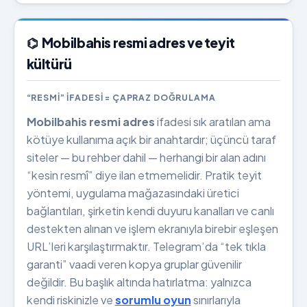
⌬
Mobilbahis resmi adres ve teyit
kültürü
“RESMI” IFADESI = ÇAPRAZ DOĞRULAMA
Mobilbahis resmi adres
ifadesi sık aratılan ama
kötüye kullanıma açık bir anahtardır; üçüncü taraf
siteler — bu rehber dahil — herhangi bir alan adını
“kesin resmî” diye ilan etmemelidir. Pratik teyit
yöntemi, uygulama mağazasındaki üretici
bağlantıları, şirketin kendi duyuru kanalları ve canlı
destekten alınan ve işlem ekranıyla birebir eşleşen
URL’leri karşılaştırmaktır. Telegram’da “tek tıkla
garanti” vaadi veren kopya gruplar güvenilir
değildir. Bu başlık altında hatırlatma: yalnızca
kendi riskinizle ve
sorumlu oyun
sınırlarıyla