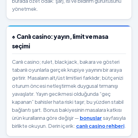
burada özet odak: şarj, ısı ve bildirim gürültüsünü
yönetmek.
♠
Canlı casino: yayın, limit ve masa
seçimi
Canlı casino; rulet, blackjack, bakara ve gösteri
tabanlı oyunlarla gerçek krupiye yayınını bir araya
getirir. Masaların alt/üst limitleri farklıdır; bütçenizi
oturum öncesi netleştirmek duygusal tırmanışı
yavaşlatır. Yayın gecikmesi olduğunda “geç
kapanan” bahisler hata riski taşır; bu yüzden stabil
bağlantı şart. Bonus bakiyesinin masalara katkısı
ürün kurallarına göre değişir —
bonuslar
sayfasıyla
birlikte okuyun. Derin içerik:
canlı casino rehberi
.