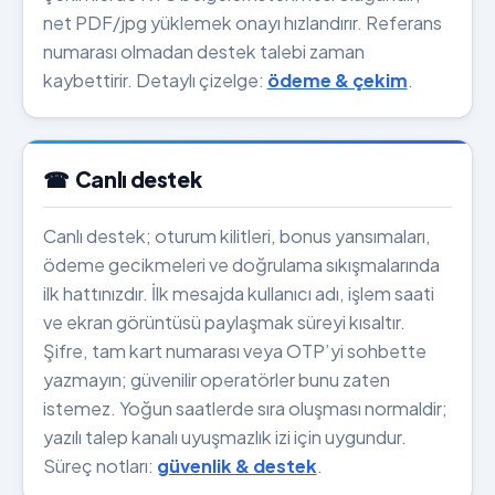
net PDF/jpg yüklemek onayı hızlandırır. Referans
numarası olmadan destek talebi zaman
kaybettirir. Detaylı çizelge:
ödeme & çekim
.
☎
Canlı destek
Canlı destek; oturum kilitleri, bonus yansımaları,
ödeme gecikmeleri ve doğrulama sıkışmalarında
ilk hattınızdır. İlk mesajda kullanıcı adı, işlem saati
ve ekran görüntüsü paylaşmak süreyi kısaltır.
Şifre, tam kart numarası veya OTP’yi sohbette
yazmayın; güvenilir operatörler bunu zaten
istemez. Yoğun saatlerde sıra oluşması normaldir;
yazılı talep kanalı uyuşmazlık izi için uygundur.
Süreç notları:
güvenlik & destek
.