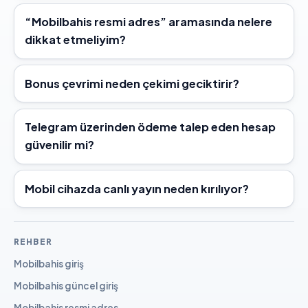
“Mobilbahis resmi adres” aramasında nelere
dikkat etmeliyim?
Bonus çevrimi neden çekimi geciktirir?
Telegram üzerinden ödeme talep eden hesap
güvenilir mi?
Mobil cihazda canlı yayın neden kırılıyor?
REHBER
Mobilbahis giriş
Mobilbahis güncel giriş
Mobilbahis resmi adres