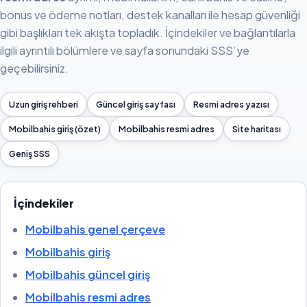
bonus ve ödeme notları, destek kanalları ile hesap güvenliği
gibi başlıkları tek akışta topladık. İçindekiler ve bağlantılarla
ilgili ayrıntılı bölümlere ve sayfa sonundaki SSS’ye
geçebilirsiniz.
Uzun giriş rehberi
Güncel giriş sayfası
Resmi adres yazısı
Mobilbahis giriş (özet)
Mobilbahis resmi adres
Site haritası
Geniş SSS
İçindekiler
Mobilbahis genel çerçeve
Mobilbahis giriş
Mobilbahis güncel giriş
Mobilbahis resmi adres