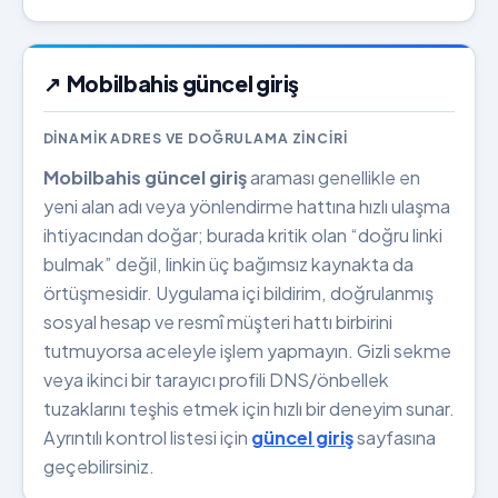
↗
Mobilbahis güncel giriş
DINAMIK ADRES VE DOĞRULAMA ZINCIRI
Mobilbahis güncel giriş
araması genellikle en
yeni alan adı veya yönlendirme hattına hızlı ulaşma
ihtiyacından doğar; burada kritik olan “doğru linki
bulmak” değil, linkin üç bağımsız kaynakta da
örtüşmesidir. Uygulama içi bildirim, doğrulanmış
sosyal hesap ve resmî müşteri hattı birbirini
tutmuyorsa aceleyle işlem yapmayın. Gizli sekme
veya ikinci bir tarayıcı profili DNS/önbellek
tuzaklarını teşhis etmek için hızlı bir deneyim sunar.
Ayrıntılı kontrol listesi için
güncel giriş
sayfasına
geçebilirsiniz.