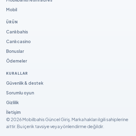
Mobil
ÜRÜN
Canlı bahis
Canlı casino
Bonuslar
Ödemeler
KURALLAR
Güvenlik & destek
Sorumlu oyun
Gizlilik
İletişim
© 2026 Mobilbahis Güncel Giriş. Marka hakları ilgili sahiplerine
aittir. Bu içerik tavsiye veya yönlendirme değildir.