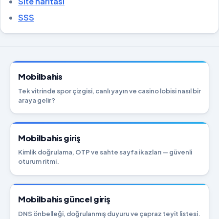
Site haritası
SSS
Mobilbahis
Tek vitrinde spor çizgisi, canlı yayın ve casino lobisi nasıl bir
araya gelir?
Mobilbahis giriş
Kimlik doğrulama, OTP ve sahte sayfa ikazları — güvenli
oturum ritmi.
Mobilbahis güncel giriş
DNS önbelleği, doğrulanmış duyuru ve çapraz teyit listesi.