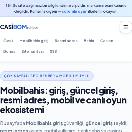
18+
Bu site bağımsız bir bilgilendirme arşividir; markanın resmî kurumu
değildir. Kumar risk içerir —
sorumlu oyun
ilkelerini okuyun.
CASİ
BOM
☰
rehber
Özet
Mobilbahis giriş
Resmi adres
Bahis
Casino
Bonus
Site haritası
SSS
ÇOK SAYFALI SEO REHBER • MOBIL UYUMLU
Mobilbahis: giriş, güncel giriş,
resmi adres, mobil ve canlı oyun
ekosistemi
Bu sayfada
Mobilbahis giriş
güvenliği,
güncel giriş
teyidi,
resmi adres
ayrımı, mobil kullanım, canlı bahis ve casino,