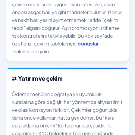
çevrim oranı, süre, uygun oyun listesi ve çekim
öncesi asgari bakiye gibi maddeler bulunur. Bonus
ve nakit bakiyesini ayırt etmemek ileride “çekim
reddi” algısını doğurur. Aşırı promosyon istifleme
risk kontrollerini tetikleyebilir. Bu kök sayfada
özetleriz; çevrim tabloları için
bonuslar
makalesine gidin.
⇄
Yatırım ve çekim
Ödeme menüleri coğrafya ve uyumluluk
kurallarına göre değişir; her yöntemde alt/üst limit
ve olası komisyon farklıdır. Çekimler çoğunlukla
daha önce kullanılan hatta geri döner; bu “kara
para aklama önlemi” kültürünün parçasıdır. İlk
çekimlerde KYC belgeleri istenmesi olağandır;