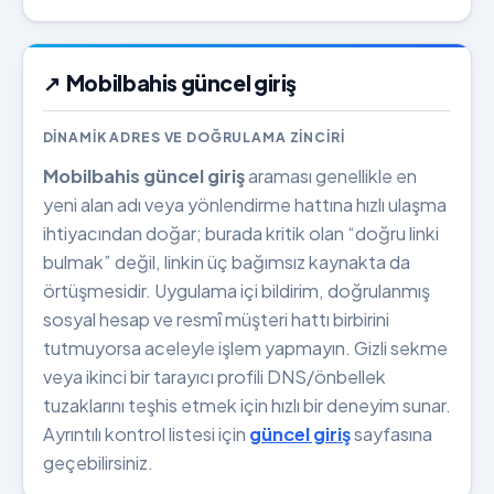
↗
Mobilbahis güncel giriş
DINAMIK ADRES VE DOĞRULAMA ZINCIRI
Mobilbahis güncel giriş
araması genellikle en
yeni alan adı veya yönlendirme hattına hızlı ulaşma
ihtiyacından doğar; burada kritik olan “doğru linki
bulmak” değil, linkin üç bağımsız kaynakta da
örtüşmesidir. Uygulama içi bildirim, doğrulanmış
sosyal hesap ve resmî müşteri hattı birbirini
tutmuyorsa aceleyle işlem yapmayın. Gizli sekme
veya ikinci bir tarayıcı profili DNS/önbellek
tuzaklarını teşhis etmek için hızlı bir deneyim sunar.
Ayrıntılı kontrol listesi için
güncel giriş
sayfasına
geçebilirsiniz.