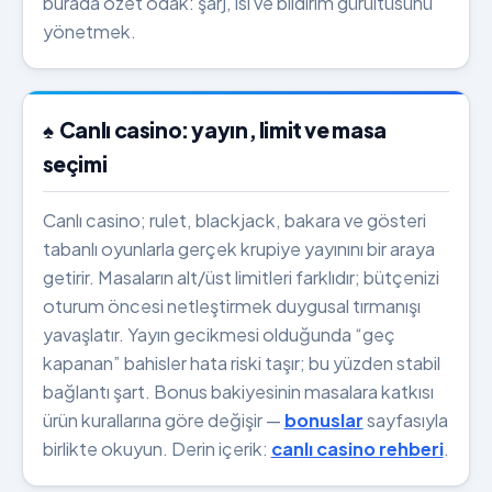
burada özet odak: şarj, ısı ve bildirim gürültüsünü
yönetmek.
♠
Canlı casino: yayın, limit ve masa
seçimi
Canlı casino; rulet, blackjack, bakara ve gösteri
tabanlı oyunlarla gerçek krupiye yayınını bir araya
getirir. Masaların alt/üst limitleri farklıdır; bütçenizi
oturum öncesi netleştirmek duygusal tırmanışı
yavaşlatır. Yayın gecikmesi olduğunda “geç
kapanan” bahisler hata riski taşır; bu yüzden stabil
bağlantı şart. Bonus bakiyesinin masalara katkısı
ürün kurallarına göre değişir —
bonuslar
sayfasıyla
birlikte okuyun. Derin içerik:
canlı casino rehberi
.