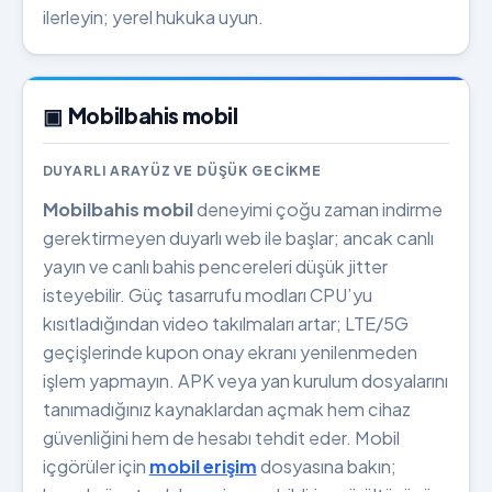
ilerleyin; yerel hukuka uyun.
▣
Mobilbahis mobil
DUYARLI ARAYÜZ VE DÜŞÜK GECIKME
Mobilbahis mobil
deneyimi çoğu zaman indirme
gerektirmeyen duyarlı web ile başlar; ancak canlı
yayın ve canlı bahis pencereleri düşük jitter
isteyebilir. Güç tasarrufu modları CPU’yu
kısıtladığından video takılmaları artar; LTE/5G
geçişlerinde kupon onay ekranı yenilenmeden
işlem yapmayın. APK veya yan kurulum dosyalarını
tanımadığınız kaynaklardan açmak hem cihaz
güvenliğini hem de hesabı tehdit eder. Mobil
içgörüler için
mobil erişim
dosyasına bakın;