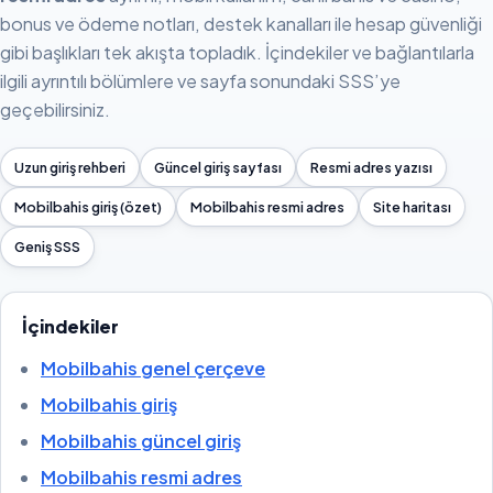
bonus ve ödeme notları, destek kanalları ile hesap güvenliği
gibi başlıkları tek akışta topladık. İçindekiler ve bağlantılarla
ilgili ayrıntılı bölümlere ve sayfa sonundaki SSS’ye
geçebilirsiniz.
Uzun giriş rehberi
Güncel giriş sayfası
Resmi adres yazısı
Mobilbahis giriş (özet)
Mobilbahis resmi adres
Site haritası
Geniş SSS
İçindekiler
Mobilbahis genel çerçeve
Mobilbahis giriş
Mobilbahis güncel giriş
Mobilbahis resmi adres