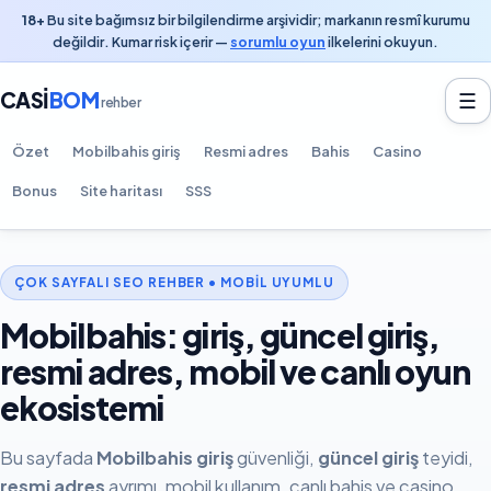
18+
Bu site bağımsız bir bilgilendirme arşividir; markanın resmî kurumu
değildir. Kumar risk içerir —
sorumlu oyun
ilkelerini okuyun.
CASİ
BOM
☰
rehber
Özet
Mobilbahis giriş
Resmi adres
Bahis
Casino
Bonus
Site haritası
SSS
ÇOK SAYFALI SEO REHBER • MOBIL UYUMLU
Mobilbahis: giriş, güncel giriş,
resmi adres, mobil ve canlı oyun
ekosistemi
Bu sayfada
Mobilbahis giriş
güvenliği,
güncel giriş
teyidi,
resmi adres
ayrımı, mobil kullanım, canlı bahis ve casino,