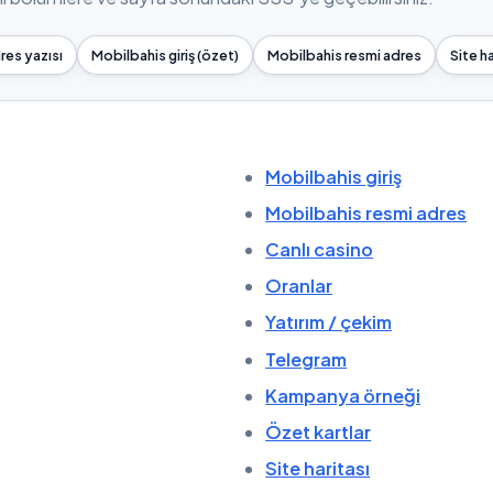
res yazısı
Mobilbahis giriş (özet)
Mobilbahis resmi adres
Site ha
Mobilbahis giriş
Mobilbahis resmi adres
Canlı casino
Oranlar
Yatırım / çekim
Telegram
Kampanya örneği
Özet kartlar
Site haritası