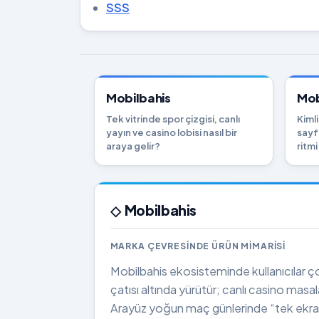
SSS
Mobilbahis
Mob
Tek vitrinde spor çizgisi, canlı
Kiml
yayın ve casino lobisi nasıl bir
sayf
araya gelir?
ritmi
◇
Mobilbahis
MARKA ÇEVRESINDE ÜRÜN MIMARISI
Mobilbahis ekosisteminde kullanıcılar çoğ
çatısı altında yürütür; canlı casino masal
Arayüz yoğun maç günlerinde “tek ekrand