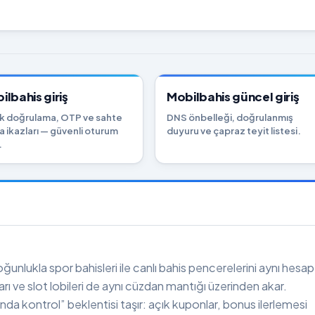
ilbahis giriş
Mobilbahis güncel giriş
ik doğrulama, OTP ve sahte
DNS önbelleği, doğrulanmış
a ikazları — güvenli oturum
duyuru ve çapraz teyit listesi.
.
unlukla spor bahisleri ile canlı bahis pencerelerini aynı hesap
arı ve slot lobileri de aynı cüzdan mantığı üzerinden akar.
a kontrol” beklentisi taşır: açık kuponlar, bonus ilerlemesi