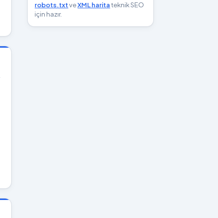
robots.txt
ve
XML harita
teknik SEO
için hazır.