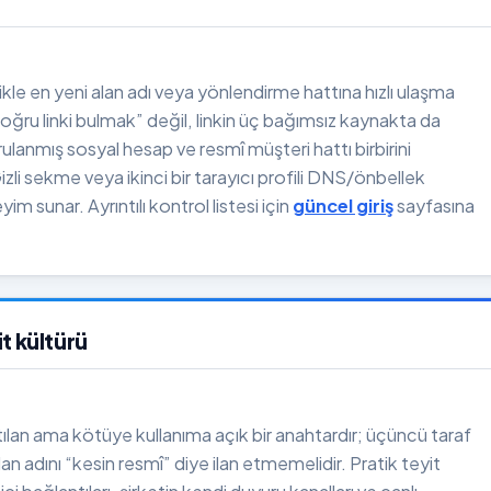
kle en yeni alan adı veya yönlendirme hattına hızlı ulaşma
doğru linki bulmak” değil, linkin üç bağımsız kaynakta da
ulanmış sosyal hesap ve resmî müşteri hattı birbirini
i sekme veya ikinci bir tarayıcı profili DNS/önbellek
yim sunar. Ayrıntılı kontrol listesi için
güncel giriş
sayfasına
t kültürü
atılan ama kötüye kullanıma açık bir anahtardır; üçüncü taraf
lan adını “kesin resmî” diye ilan etmemelidir. Pratik teyit