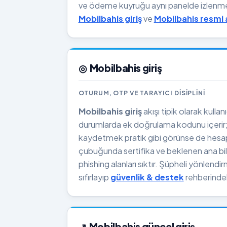
ve ödeme kuyruğu aynı panelde izlenmelid
Mobilbahis giriş
ve
Mobilbahis resmi
◎
Mobilbahis giriş
OTURUM, OTP VE TARAYICI DISIPLINI
Mobilbahis giriş
akışı tipik olarak kull
durumlarda ek doğrulama kodunu içerir; 
kaydetmek pratik gibi görünse de hesap e
çubuğunda sertifika ve beklenen ana bilgi
phishing alanları sıktır. Şüpheli yönlen
sıfırlayıp
güvenlik & destek
rehberindek
↗
Mobilbahis güncel giriş