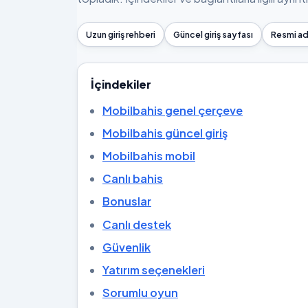
Uzun giriş rehberi
Güncel giriş sayfası
Resmi ad
İçindekiler
Mobilbahis genel çerçeve
Mobilbahis güncel giriş
Mobilbahis mobil
Canlı bahis
Bonuslar
Canlı destek
Güvenlik
Yatırım seçenekleri
Sorumlu oyun