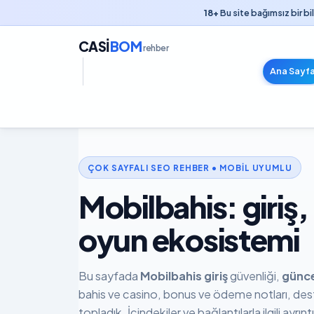
18+
Bu site bağımsız bir bi
CASİ
BOM
rehber
Ana Sayf
ÇOK SAYFALI SEO REHBER • MOBIL UYUMLU
Mobilbahis: giriş,
oyun ekosistemi
Bu sayfada
Mobilbahis giriş
güvenliği,
güncel
bahis ve casino, bonus ve ödeme notları, destek
topladık. İçindekiler ve bağlantılarla ilgili ayr