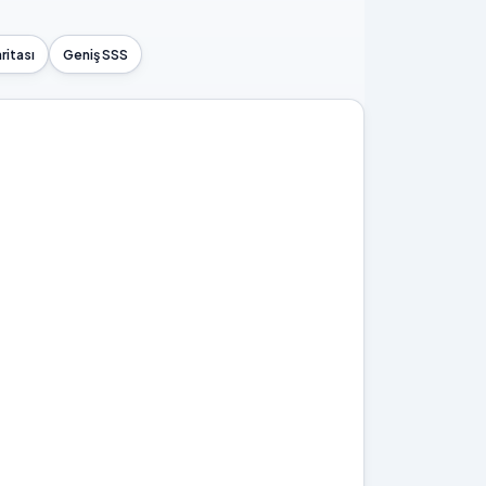
ritası
Geniş SSS