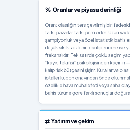
%
Oranlar ve piyasa derinliği
Oran; olasılığın ters çevrilmiş bir ifadesid
farklı pazarlar farklı prim öder. Uzun vade
şampiyonluk veya özel istatistik bahisler
düşük sıklıkta izlenir; canlı pencere ise 
frekanslıdır. Tek satırda çoklu seçim ya
“kayıp telafisi” psikolojisinden kaçının 
kalıp risk bütçesini şişirir. Kurallar ve olası
iptaller kupon onayından önce okunmalı
özellikle hava muhalefeti veya saha olay
bahis türüne göre farklı sonuçlar doğurab
⇄
Yatırım ve çekim