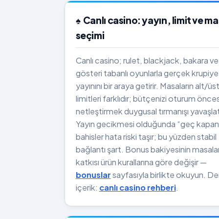
♠
Canlı casino: yayın, limit ve m
seçimi
Canlı casino; rulet, blackjack, bakara ve
gösteri tabanlı oyunlarla gerçek krupiye
yayınını bir araya getirir. Masaların alt/üs
limitleri farklıdır; bütçenizi oturum önces
netleştirmek duygusal tırmanışı yavaşlat
Yayın gecikmesi olduğunda “geç kapa
bahisler hata riski taşır; bu yüzden stabil
bağlantı şart. Bonus bakiyesinin masala
katkısı ürün kurallarına göre değişir —
bonuslar
sayfasıyla birlikte okuyun. De
içerik:
canlı casino rehberi
.